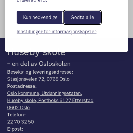
brukeradferd.
Kun nødvendige
Godta alle
Innstillinger for informasjonskapsler
Huseby skole
– en del av Osloskolen
Besøks- og leveringsadresse:
Stasjonsveien 72, 0768 Oslo
Postadresse:
Oslo kommune, Utdanningsetaten,
Huseby skole, Postboks 6127 Etterstad
0602 Oslo
Telefon:
22 70 32 50
E-post: