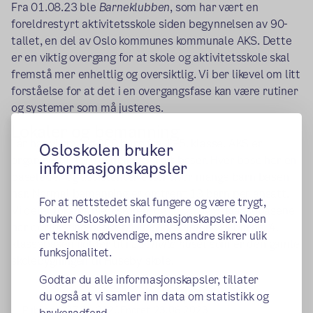
Fra 01.08.23 ble
Barneklubben
, som har vært en
foreldrestyrt aktivitetsskole siden begynnelsen av 90-
tallet, en del av Oslo kommunes kommunale AKS. Dette
er en viktig overgang for at skole og aktivitetsskole skal
fremstå mer enheltlig og oversiktlig. Vi ber likevel om litt
forståelse for at det i en overgangsfase kan være rutiner
og systemer som må justeres.
Lokaler og bemanning
I år har vi om lag 300 barn fra 1.–5. klasse. AKS er
Osloskolen bruker
organisert i flere avdelinger, kalt baser. Hver base har en
informasjonskapsler
baseleder og assistenter etter hvor mange barn basen
har. Normal bemanning er omtrent 13 barn per ansatt.
For at nettstedet skal fungere og være trygt,
Vi deler lokaler med skolen, og 1., 2. og 3. klassebasene
bruker Osloskolen informasjonskapsler. Noen
har derfor sine baser på klasserommene til barna. 4.
er teknisk nødvendige, mens andre sikrer ulik
klassebasen holder til i
Det hvite huset
som er den gamle
funksjonalitet.
skolebygningen til Huseby skole.
Godtar du alle informasjonskapsler, tillater
du også at vi samler inn data om statistikk og
Publisert:
27.04.2020
Endret:
23.08.2023