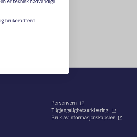
oen er teknisk nødvendige,
 og brukeradferd.
Personvern
Tilgjengelighetserklæring
Bruk av informasjonskapsler