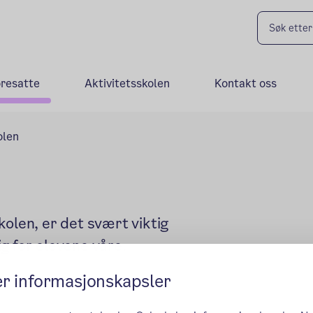
oresatte
Aktivitetsskolen
Kontakt oss
olen
kolen, er det svært viktig
lig for elevene våre.
er informasjonskapsler