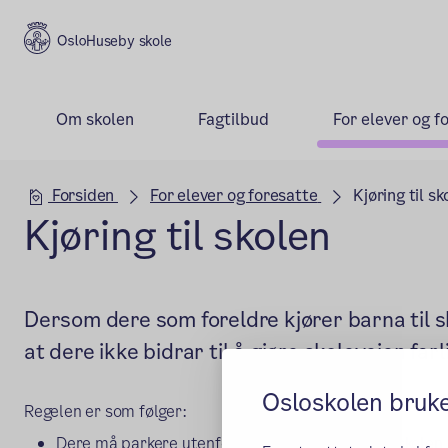
Huseby skole
Om skolen
Fagtilbud
For elever og f
Hovedseksjon
Forsiden
For elever og foresatte
Kjøring til sk
Kjøring til skolen
Dersom dere som foreldre kjører barna til s
at dere ikke bidrar til å gjøre skoleveien far
Osloskolen bruk
Regelen er som følger:
Dere må parkere utenfor butikken rett utenfor skolen