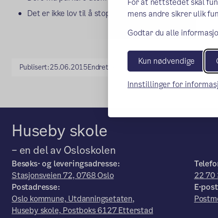
For at nettstedet skal fu
Det er ikke lov til å stoppe ved/på broen eller kjøre o
mens andre sikrer ulik fun
Godtar du alle informasjo
Kun nødvendige
Publisert:
25.06.2015
Endret:
20.08.2020
Innstillinger for informa
Huseby skole
– en del av Osloskolen
Besøks- og leveringsadresse:
Telefo
Stasjonsveien 72, 0768 Oslo
22 70 
Postadresse:
E-post
Oslo kommune, Utdanningsetaten,
Postm
Huseby skole, Postboks 6127 Etterstad