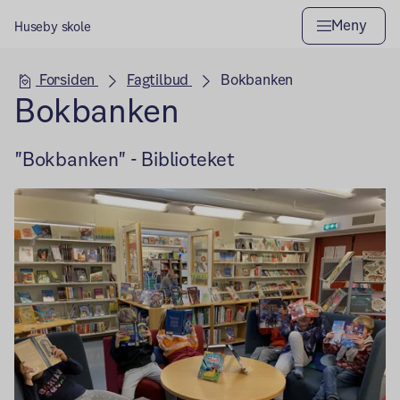
Meny
Huseby skole
Hovedseksjon
Forsiden
Fagtilbud
Bokbanken
Bokbanken
"Bokbanken" - Biblioteket